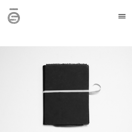
TourneSol - édition d'artiste